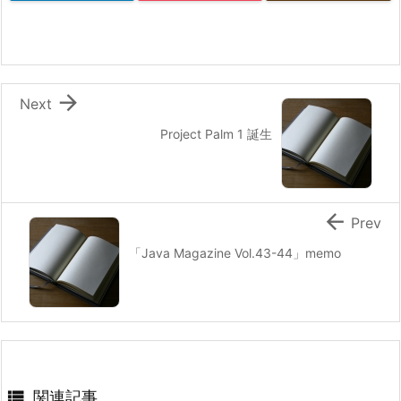

Next
Project Palm 1 誕生

Prev
「Java Magazine Vol.43-44」memo

関連記事