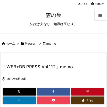

Feedly
RSS
雲の巣

知識は力なり、知識は宝なり。

メニュ

サイド

ホーム
>

Program
>

memo

前へ

「WEB+DB PRESS Vol.112」memo
次へ


2019年8月26日
検索
Copy