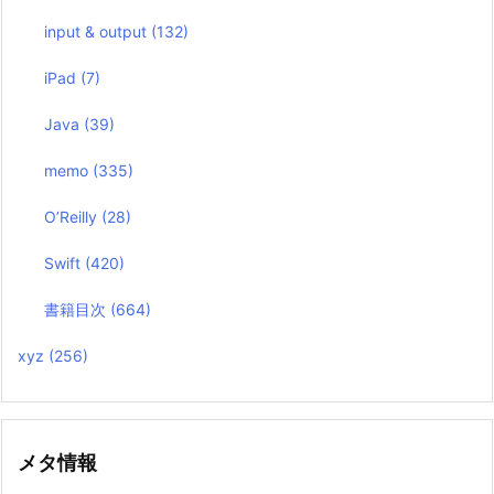
input & output
(132)
iPad
(7)
Java
(39)
memo
(335)
O’Reilly
(28)
Swift
(420)
書籍目次
(664)
xyz
(256)
メタ情報