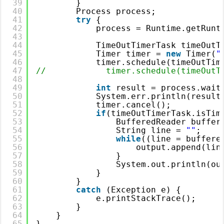
39
}
40
Process process;
41
try
{
42
process = Runtime.getRunt
43
44
TimeOutTimerTask timeOutT
45
Timer timer = 
new
Timer(
"
46
timer.schedule(timeOutTim
47
//            timer.schedule(timeOutT
48
49
int
result = process.wait
50
System.err.println(result
51
timer.cancel();
52
if
(timeOutTimerTask.isTim
53
BufferedReader buffer
54
String line = 
""
;
55
while
((line = buffere
56
output.append(lin
57
}
58
System.out.println(ou
59
}
60
}
61
catch
(Exception e) {
62
e.printStackTrace();
63
}
64
}
65
}