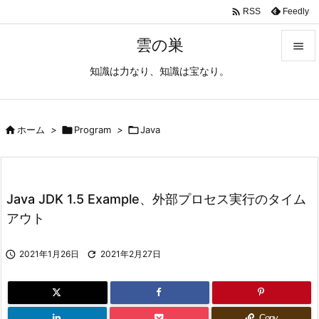

Feedly
RSS
雲の巣

知識は力なり、知識は宝なり。

メニュ

サイド

ホーム
>

Program
>

Java

前へ

Java JDK 1.5 Example、外部プロセス実行のタイム
次へ
アウト

検索

2021年1月26日

2021年2月27日
Copy