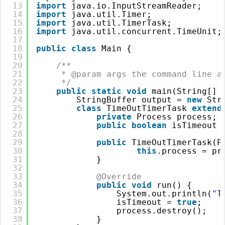
13
import
java.io.InputStreamReader;
14
import
java.util.Timer;
15
import
java.util.TimerTask;
16
import
java.util.concurrent.TimeUnit;
17
18
public
class
Main {
19
20
/**
21
* @param args the command line a
22
*/
23
public
static
void
main(String[] 
24
StringBuffer output = 
new
Str
25
class
TimeOutTimerTask 
extend
26
private
Process process;
27
public
boolean
isTimeout 
28
29
public
TimeOutTimerTask(P
30
this
.process = pr
31
}
32
33
@Override
34
public
void
run() {
35
System.out.println(
"T
36
isTimeout = 
true
;
37
process.destroy();
38
}