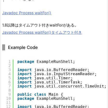
Javadoc Process waitFor()
1.8以降はタイムアウト付きwaitForがある。
Javadoc Process waitFor()タイムアウト付き
Example Code
1
package
ExampleRunShell;
2
3
import
java.io.BufferedReader;
4
import
java.io.InputStreamReader;
5
import
java.util.Timer;
6
import
java.util.TimerTask;
7
import
java.util.concurrent.TimeUnit;
8
9
public
class
Main {
10
package
ExampleRunShell;
11
12
import
java.io.BufferedReader;