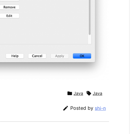

Java

Java

Posted by
shi-n