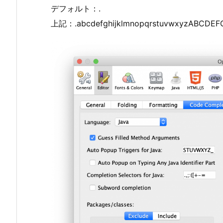
デフォルト：.
上記：.abcdefghijklmnopqrstuvwxyzABCDE