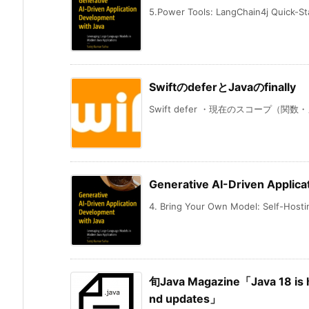
5.Power Tools: LangChain4j Quick-Star
SwiftのdeferとJavaのfinally
Swift defer ・現在のスコープ（関
Generative AI-Driven Applic
4. Bring Your Own Model: Self-Hostin
旬Java Magazine「Java 18 is h
nd updates」