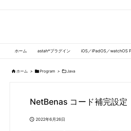
ホーム
astah*プラグイン
iOS／iPadOS／watchOS P

ホーム
>

Program
>

Java
NetBenas コード補完設定

2022年6月26日