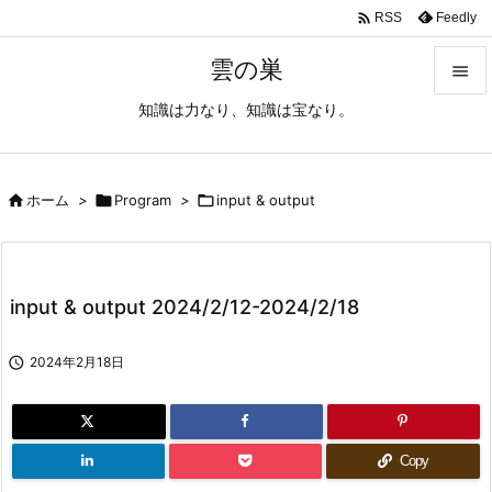

Feedly
RSS
雲の巣

知識は力なり、知識は宝なり。

メニュ

サイド

ホーム
>

Program
>

input & output

前へ

input & output 2024/2/12-2024/2/18
次へ


2024年2月18日
検索
Copy