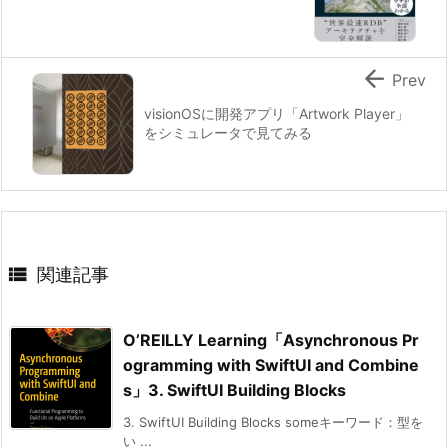

Prev
visionOSに開発アプリ「Artwork Player」
をシミュレータで見てみる

関連記事
O’REILLY Learning「Asynchronous Pr
ogramming with SwiftUI and Combine
s」3. SwiftUI Building Blocks
3. SwiftUI Building Blocks someキーワード：型を
い ...