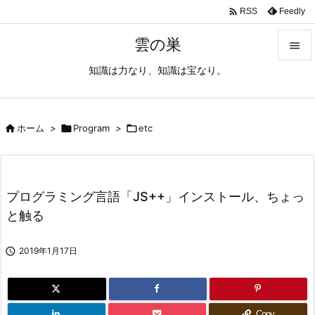

Feedly
RSS
雲の巣

知識は力なり、知識は宝なり。

メニュ

サイド

ホーム
>

Program
>

etc

前へ

プログラミング言語「JS++」インストール、ちょっ
次へ
と触る

検索

2019年1月17日
Copy