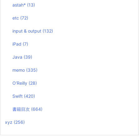
astah*
(13)
etc
(72)
input & output
(132)
iPad
(7)
Java
(39)
memo
(335)
O’Reilly
(28)
Swift
(420)
書籍目次
(664)
xyz
(256)