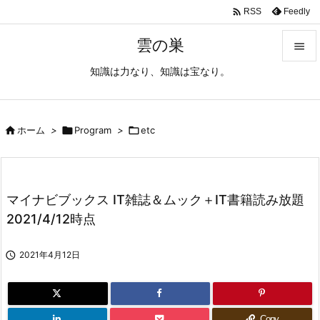

Feedly
RSS
雲の巣

知識は力なり、知識は宝なり。

メニュ

サイド

ホーム
>

Program
>

etc

前へ

マイナビブックス IT雑誌＆ムック＋IT書籍読み放題
次へ
2021/4/12時点

検索

2021年4月12日
Copy