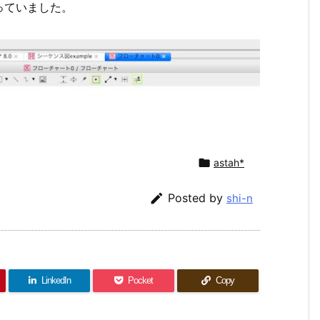
っていました。

astah*

Posted by
shi-n
LinkedIn
Pocket
Copy