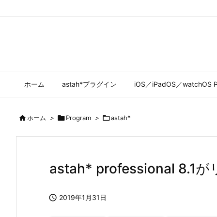
ホーム
astah*プラグイン
iOS／iPadOS／watchOS P

ホーム
>

Program
>

astah*
astah* professional

2019年1月31日