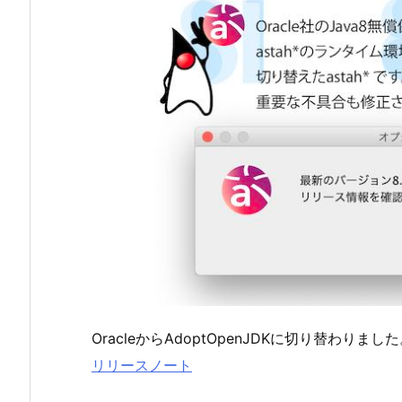
OracleからAdoptOpenJDKに切り替わりまし
リリースノート