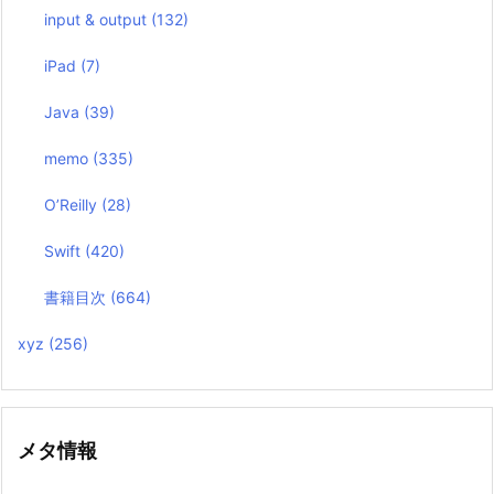
input & output
(132)
iPad
(7)
Java
(39)
memo
(335)
O’Reilly
(28)
Swift
(420)
書籍目次
(664)
xyz
(256)
メタ情報