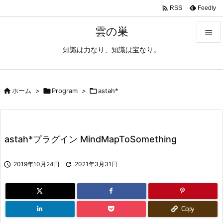

Feedly
RSS
雲の巣

知識は力なり、知識は宝なり。

メニュ

サイド

ホーム
>

Program
>

astah*

前へ

astah*プラグイン MindMapToSomething
次へ


2019年10月24日

2021年3月31日
検索
Copy