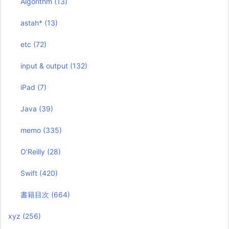
Algorithm
(13)
astah*
(13)
etc
(72)
input & output
(132)
iPad
(7)
Java
(39)
memo
(335)
O’Reilly
(28)
Swift
(420)
書籍目次
(664)
xyz
(256)