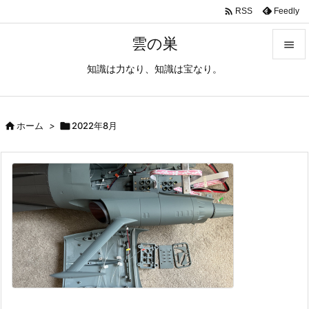

Feedly
RSS
雲の巣

知識は力なり、知識は宝なり。

メニュ

サイド

ホーム
>

2022年8月

前へ

次へ

検索