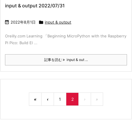
input & output 2022/07/31

2022年8月1日

input & output
Oreilly.com Learning 「Beginning MicroPython with the Raspberry
Pi Pico: Build El ...
記事を読む
input & out ...
«
‹
1
2
›
»