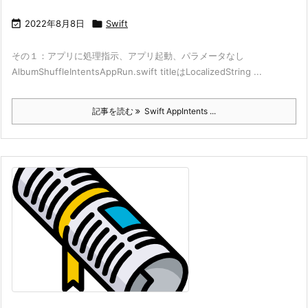

2022年8月8日

Swift
その１：アプリに処理指示、アプリ起動、パラメータなし
AlbumShuffleIntentsAppRun.swift titleはLocalizedString ...
記事を読む
Swift AppIntents ...