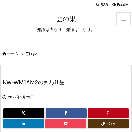

Feedly
RSS
雲の巣

知識は力なり、知識は宝なり。

メニュ

サイド

ホーム
>

xyz

前へ

NW-WM1AM2のまわり品
次へ


2022年3月29日
検索
Copy