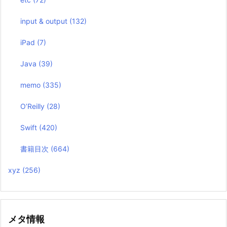
input & output
(132)
iPad
(7)
Java
(39)
memo
(335)
O’Reilly
(28)
Swift
(420)
書籍目次
(664)
xyz
(256)
メタ情報