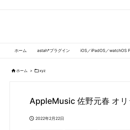
ホーム
astah*プラグイン
iOS／iPadOS／watchOS P

ホーム
>

xyz
AppleMusic 佐野元春 オ

2022年2月22日