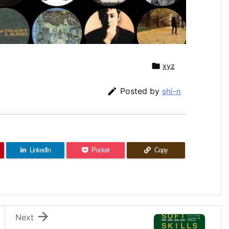

xyz

Posted by
shi-n
LinkedIn
Pocket
Copy

Next