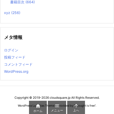
書籍目次
(664)
xyz
(256)
メタ情報
ログイン
投稿フィード
コメントフィード
WordPress.org
Copyright ©
2019
-2026
cloudsquare.jp
All Rights Reserved.



WordPress Luxeritas Theme is provided by "
Thought is free
".
メニュー
上へ
ホーム