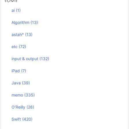
(1,701)
ai
(1)
Algorithm
(13)
astah*
(13)
etc
(72)
input & output
(132)
iPad
(7)
Java
(39)
memo
(335)
O’Reilly
(28)
Swift
(420)