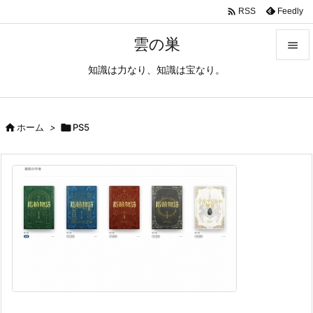

Feedly
RSS
雲の巣

知識は力なり、知識は宝なり。

メニュ

サイド

ホーム
>

PS5

前へ

次へ

検索