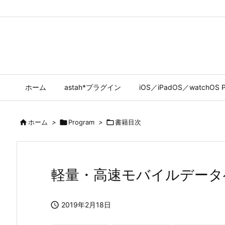
ホーム
astah*プラグイン
iOS／iPadOS／watchOS P

ホーム
>

Program
>

書籍目次
軽量・高速モバイルデータベ

2019年2月18日