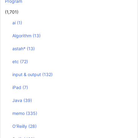
Program
(1,701)
ai
(1)
Algorithm
(13)
astah*
(13)
etc
(72)
input & output
(132)
iPad
(7)
Java
(39)
memo
(335)
O’Reilly
(28)