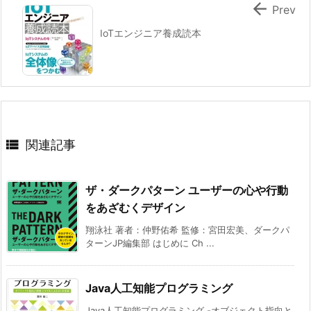

Prev
IoTエンジニア養成読本

関連記事
ザ・ダークパターン ユーザーの心や行動
をあざむくデザイン
翔泳社 著者：仲野佑希 監修：宮田宏美、ダークパ
ターンJP編集部 はじめに Ch ...
Java人工知能プログラミング
Java人工知能プログラミング -オブジェクト指向と