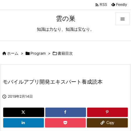

Feedly
RSS
雲の巣

知識は力なり、知識は宝なり。

メニュ

サイド

ホーム
>

Program
>

書籍目次

前へ

モバイルアプリ開発エキスパート養成読本
次へ


2019年2月14日
検索
Copy