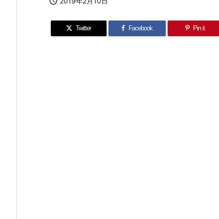

2019年2月10日
Twitter
Facebook
Pin it