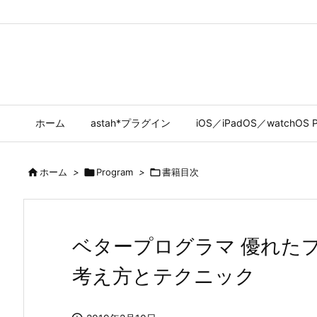
ホーム
astah*プラグイン
iOS／iPadOS／watchOS P

ホーム
>

Program
>

書籍目次
ベタープログラマ 優れた
考え方とテクニック