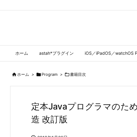
ホーム
astah*プラグイン
iOS／iPadOS／watchOS P

ホーム
>

Program
>

書籍目次
定本Javaプログラマの
造 改訂版