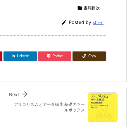

書籍目次

Posted by
shi-n
LinkedIn
Pocket
Copy

Next
アルゴリズムとデータ構造 基礎のツー
ルボックス