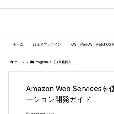
ホーム
astah*プラグイン
iOS／iPadOS／watchOS P

ホーム
>

Program
>

書籍目次
Amazon Web Servi
ーション開発ガイド