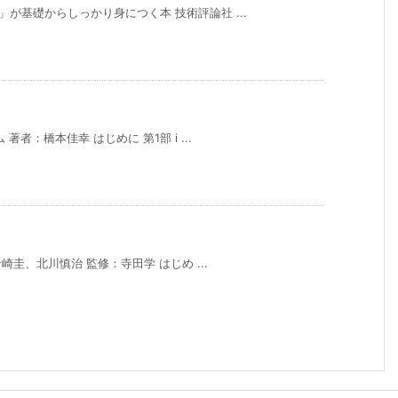
が基礎からしっかり身につく本 技術評論社 ...
著者：橋本佳幸 はじめに 第1部 i ...
岩崎圭、北川慎治 監修：寺田学 はじめ ...