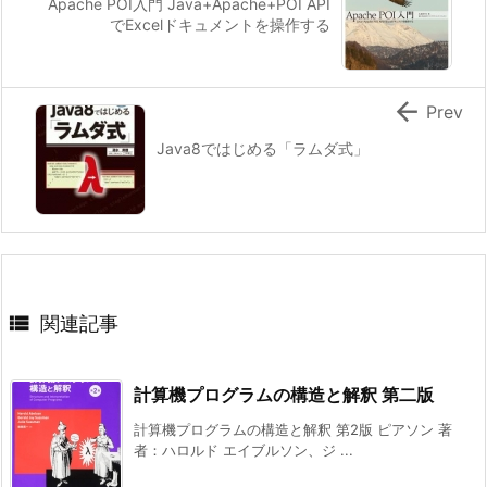
Apache POI入門 Java+Apache+POI API
でExcelドキュメントを操作する

Prev
Java8ではじめる「ラムダ式」

関連記事
計算機プログラムの構造と解釈 第二版
計算機プログラムの構造と解釈 第2版 ピアソン 著
者：ハロルド エイブルソン、ジ ...