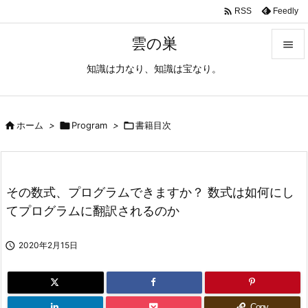

Feedly
RSS
雲の巣

知識は力なり、知識は宝なり。

メニュ

サイド

ホーム
>

Program
>

書籍目次

前へ

その数式、プログラムできますか？ 数式は如何にし
次へ
てプログラムに翻訳されるのか

検索

2020年2月15日
Copy