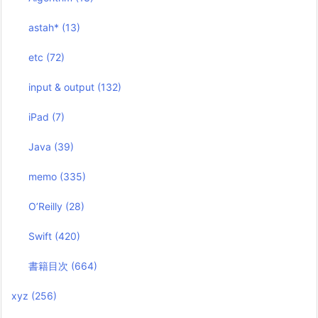
astah*
(13)
etc
(72)
input & output
(132)
iPad
(7)
Java
(39)
memo
(335)
O’Reilly
(28)
Swift
(420)
書籍目次
(664)
xyz
(256)