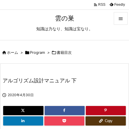

Feedly
RSS
雲の巣

知識は力なり、知識は宝なり。

メニュ

サイド

ホーム
>

Program
>

書籍目次

前へ

アルゴリズム設計マニュアル 下
次へ


2020年4月30日
検索
Copy