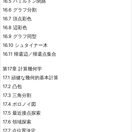
16.5 ハミルトン閉路
16.6 グラフ分割
16.7 頂点彩色
16.8 辺彩色
16.9 グラフ同型
16.10 シュタイナー木
16.11 帰還辺／帰還点集合
第17章 計算幾何学
17.1 頑健な幾何的基本計算
17.2 凸包
17.3 三角分割
17.4 ボロノイ図
17.5 最近接点探索
17.6 領域探索
17.7 点位置決定