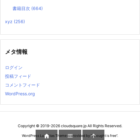
書籍目次
(664)
xyz
(256)
メタ情報
ログイン
投稿フィード
コメントフィード
WordPress.org
Copyright ©
2019
-2026
cloudsquare.jp
All Rights Reserved.



WordPress Luxeritas Theme is provided by "
Thought is free
".