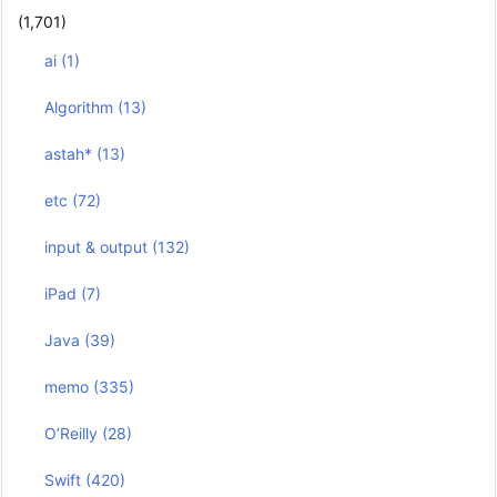
(1,701)
ai
(1)
Algorithm
(13)
astah*
(13)
etc
(72)
input & output
(132)
iPad
(7)
Java
(39)
memo
(335)
O’Reilly
(28)
Swift
(420)