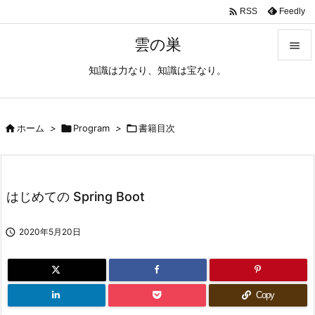

Feedly
RSS
雲の巣

知識は力なり、知識は宝なり。

メニュ

サイド

ホーム
>

Program
>

書籍目次

前へ

はじめての Spring Boot
次へ


2020年5月20日
検索
Copy