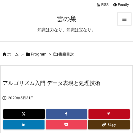

Feedly
RSS
雲の巣

知識は力なり、知識は宝なり。

メニュ

サイド

ホーム
>

Program
>

書籍目次

前へ

アルゴリズム入門 データ表現と処理技術
次へ


2020年5月31日
検索
Copy