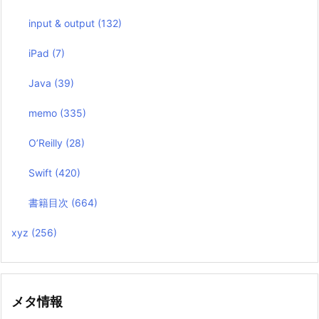
input & output
(132)
iPad
(7)
Java
(39)
memo
(335)
O’Reilly
(28)
Swift
(420)
書籍目次
(664)
xyz
(256)
メタ情報