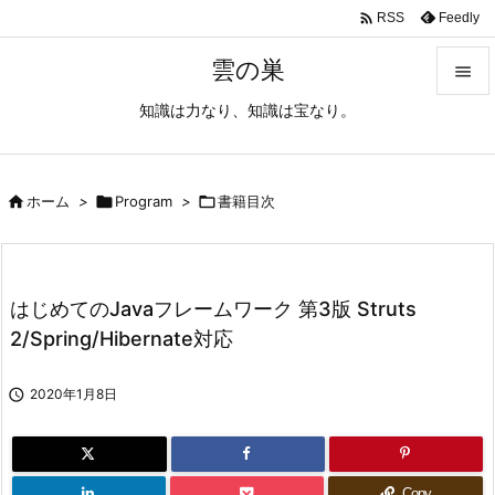

Feedly
RSS
雲の巣

知識は力なり、知識は宝なり。

メニュ

サイド

ホーム
>

Program
>

書籍目次

前へ

はじめてのJavaフレームワーク 第3版 Struts
次へ
2/Spring/Hibernate対応

検索

2020年1月8日
Copy