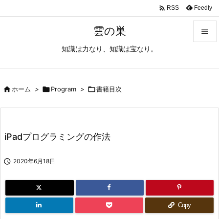

Feedly
RSS
雲の巣

知識は力なり、知識は宝なり。

メニュ

サイド

ホーム
>

Program
>

書籍目次

前へ

iPadプログラミングの作法
次へ


2020年6月18日
検索
Copy