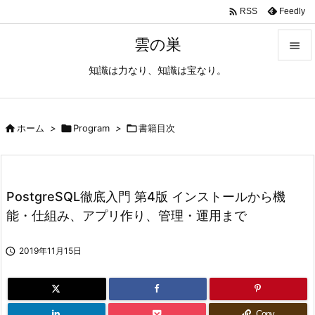

Feedly
RSS
雲の巣

知識は力なり、知識は宝なり。

メニュ

サイド

ホーム
>

Program
>

書籍目次

前へ

PostgreSQL徹底入門 第4版 インストールから機
次へ
能・仕組み、アプリ作り、管理・運用まで

検索

2019年11月15日
Copy