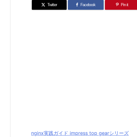
Twitter
Facebook
Pin it
nginx実践ガイド impress top gearシリーズ