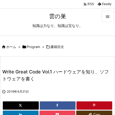

Feedly
RSS
雲の巣

知識は力なり、知識は宝なり。

メニュ

サイド

ホーム
>

Program
>

書籍目次

前へ

Write Great Code Vol.1 ハードウェアを知り、ソフ
次へ
トウェアを書く

検索

2019年4月21日
Copy