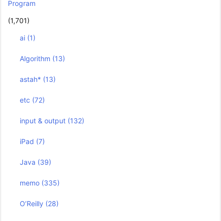
Program
(1,701)
ai
(1)
Algorithm
(13)
astah*
(13)
etc
(72)
input & output
(132)
iPad
(7)
Java
(39)
memo
(335)
O’Reilly
(28)