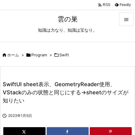

Feedly
RSS
雲の巣

知識は力なり、知識は宝なり。

メニュ

サイド

ホーム
>

Program
>

Swift

前へ

SwiftUI sheet表示、GeometryReader使用、
次へ
VStackのみの状態と同じにする→sheetのサイズが

知りたい
検索

2023年1月5日