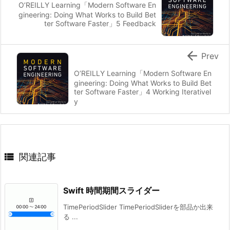
O’REILLY Learning「Modern Software En
gineering: Doing What Works to Build Bet
ter Software Faster」5 Feedback

Prev
O’REILLY Learning「Modern Software En
gineering: Doing What Works to Build Bet
ter Software Faster」4 Working Iterativel
y

関連記事
Swift 時間期間スライダー
TimePeriodSlider TimePeriodSliderを部品か出来
る ...