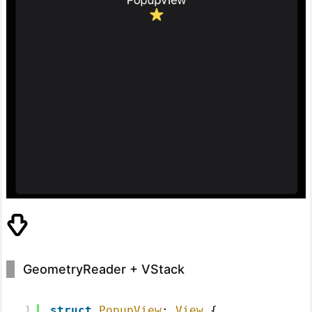
GeometryReader + VStack
1
struct
PopupView
: 
View
{