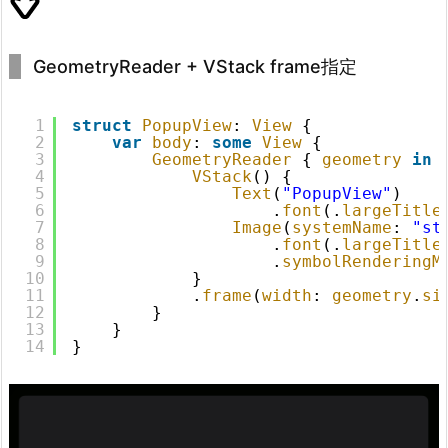
GeometryReader + VStack frame指定
1
struct
PopupView
: 
View
{
2
var
body
: 
some
View
{
3
GeometryReader
{ 
geometry
in
4
VStack
() {
5
Text
(
"PopupView"
)
6
.
font
(.
largeTitle
7
Image
(
systemName
: 
"st
8
.
font
(.
largeTitle
9
.
symbolRenderingM
10
}
11
.
frame
(
width
: 
geometry
.
si
12
}
13
}
14
}