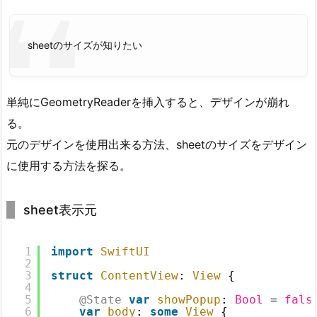
sheetのサイズが知りたい
単純にGeometryReaderを挿入すると、デザインが崩れ
る。
元のデザインを使用出来る方法、sheetのサイズをデザイン
に使用する方法を探る。
sheet表示元
1
import
SwiftUI
2
3
struct
ContentView
: 
View
{
4
5
@State
var
showPopup
: 
Bool
= 
fals
6
var
body
: 
some
View
{