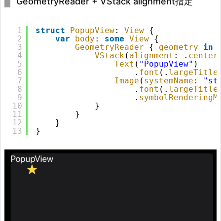
GeometryReader + VStack alignment指定
1
struct
PopupView
: 
View
{
2
var
body
: 
some
View
{
3
GeometryReader
{ 
geometry
in
4
VStack
(
alignment
: .
center
5
Text
(
"PopupView"
)
6
.
font
(.
largeTitle
7
Image
(
systemName
: 
"st
8
.
font
(.
largeTitle
9
.
symbolRenderingM
10
}
11
}
12
}
13
}