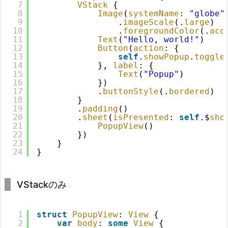
7
VStack
{
8
Image
(
systemName
: 
"globe"
9
.
imageScale
(.
large
)
10
.
foregroundColor
(.
acc
11
Text
(
"Hello, world!"
)
12
Button
(
action
: {
13
self
.
showPopup
.
toggle
14
}, 
label
: {
15
Text
(
"Popup"
)
16
})
17
.
buttonStyle
(.
bordered
)
18
}
19
.
padding
()
20
.
sheet
(
isPresented
: 
self
.$
sho
21
PopupView
()
22
})
23
}
24
}
VStackのみ
1
struct
PopupView
: 
View
{
2
var
body
: 
some
View
{