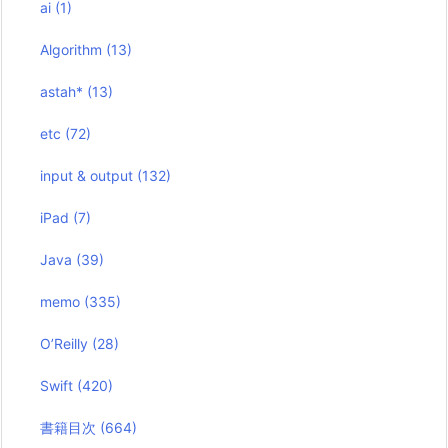
ai
(1)
Algorithm
(13)
astah*
(13)
etc
(72)
input & output
(132)
iPad
(7)
Java
(39)
memo
(335)
O’Reilly
(28)
Swift
(420)
書籍目次
(664)