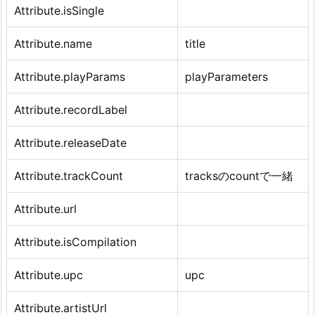
Attribute.isSingle
Attribute.name
title
Attribute.playParams
playParameters
Attribute.recordLabel
Attribute.releaseDate
Attribute.trackCount
tracksのcountで一緒
Attribute.url
Attribute.is
Compilation
Attribute.upc
upc
Attribute.artistUrl