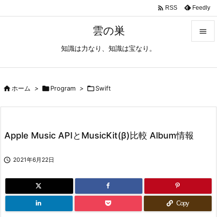

Feedly
RSS
雲の巣

知識は力なり、知識は宝なり。

メニュ

サイド

ホーム
>

Program
>

Swift

前へ

Apple Music APIとMusicKit(β)比較 Album情報
次へ


2021年6月22日
検索
Copy