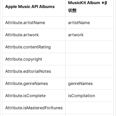
MusicKit Album ※β
Apple Music API Albums
状態
Attribute.artistName
artistName
Attribute.artwork
artwork
Attribute.contentRating
Attribute.copyright
Attribute.editorialNotes
Attribute.genreNames
genreNames
Attribute.isComplete
isCompilation
Attribute.isMasteredForItunes