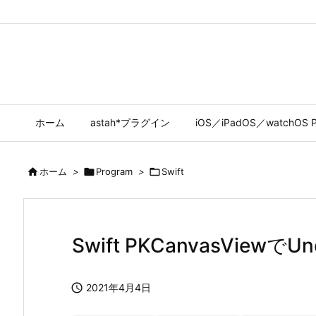
ホーム
astah*プラグイン
iOS／iPadOS／watchOS P

ホーム
>

Program
>

Swift
Swift PKCanvasVie

2021年4月4日