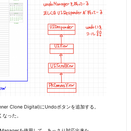
nner Clone Digital)にUndoボタンを追加する。
くなった。
UndoManagerを使用して、あっさり対応出来た。