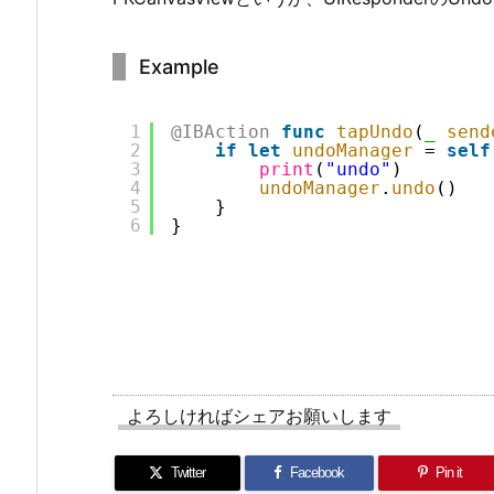
Example
1
@IBAction
func
tapUndo
(
_
send
2
if
let
undoManager
= 
self
3
print
(
"undo"
)
4
undoManager
.
undo
()
5
}
6
}
よろしければシェアお願いします
Twitter
Facebook
Pin it