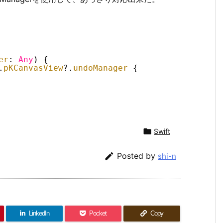
er
: 
Any
) {
.
pKCanvasView
?.
undoManager
{

Swift

Posted by
shi-n
LinkedIn
Pocket
Copy