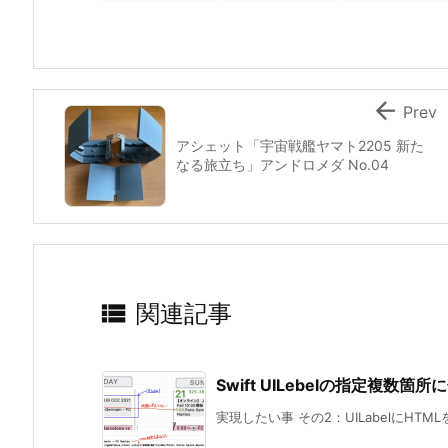

Prev
アシェット「宇宙戦艦ヤマト2205 新た
なる旅立ち」アンドロメダ No.04

関連記事
Swift UILebelの指定複数箇
実現したい事 その2：UILabelにHTMLを