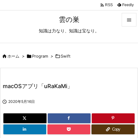

Feedly
RSS
雲の巣

知識は力なり、知識は宝なり。

メニュ

サイド

ホーム
>

Program
>

Swift

前へ

macOSアプリ「uRaKaMi」
次へ


2020年5月16日
検索
Copy