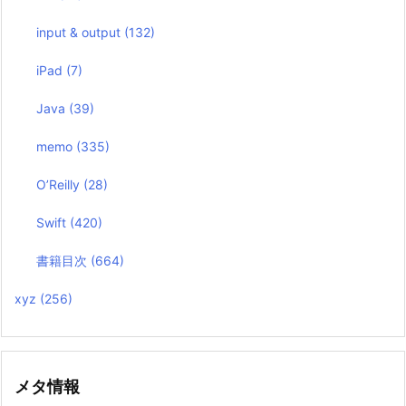
input & output
(132)
iPad
(7)
Java
(39)
memo
(335)
O’Reilly
(28)
Swift
(420)
書籍目次
(664)
xyz
(256)
メタ情報