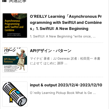

関連記事
O’REILLY Learning「Asynchronous Pr
ogramming with SwiftUI and Combine
s」1. SwiftUI: A New Beginning
1. SwiftUI: A New Beginning “write once, ...
APIデザイン・パターン
マイナビ 著者：JJ Geewax 訳者：松田晃一 本書
によせて はじめに 謝辞 ...
input & output 2023/12/4-2023/12/10
O`reilly Learning Pickup Book What Is Ge ...