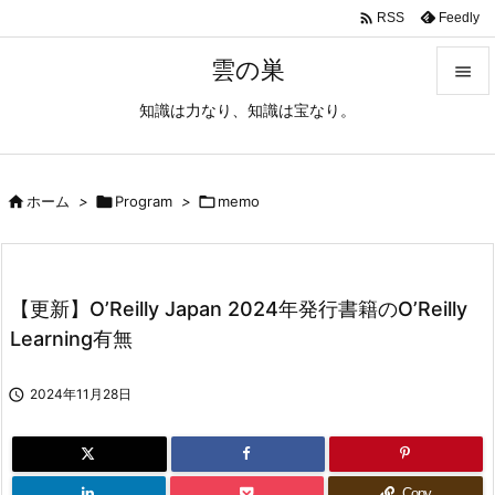

Feedly
RSS
雲の巣

知識は力なり、知識は宝なり。

メニュ

サイド

ホーム
>

Program
>

memo

前へ

【更新】O’Reilly Japan 2024年発行書籍のO’Reilly
次へ
Learning有無

検索

2024年11月28日
Copy