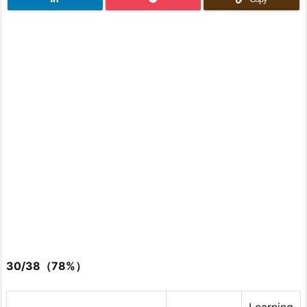
30/38（78%）
Learning