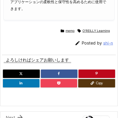
アプリケーションの柔軟性と保守性を高めるために使用で
きます。

memo

O'REILLY Learning

Posted by
shi-n
よろしければシェアお願いします
Copy

Next