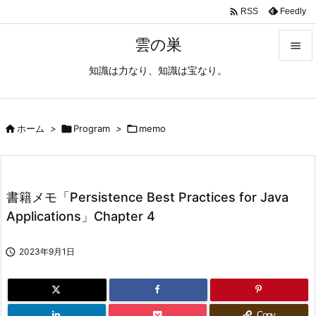

Feedly
RSS
雲の巣

知識は力なり、知識は宝なり。

メニュ

サイド

ホーム
>

Program
>

memo

前へ

書籍メモ「Persistence Best Practices for Java
次へ
Applications」Chapter 4

検索

2023年9月1日
Copy