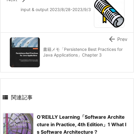
input & output 2023/8/28-2023/9/3

Prev
書籍メモ「Persistence Best Practices for
Java Applications」Chapter 3

関連記事
O’REILLY Learning「Software Archite
cture in Practice, 4th Edition」1 What I
s Software Architecture？