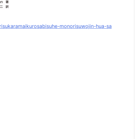
norisukaramaikurosabisuhe-monorisuwojin-hua-sa