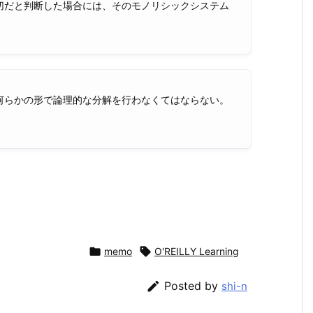
切だと判断した場合には、そのモノリシックシステム
何らかの形で論理的な分解を行わなくてはならない。

memo

O'REILLY Learning

Posted by
shi-n