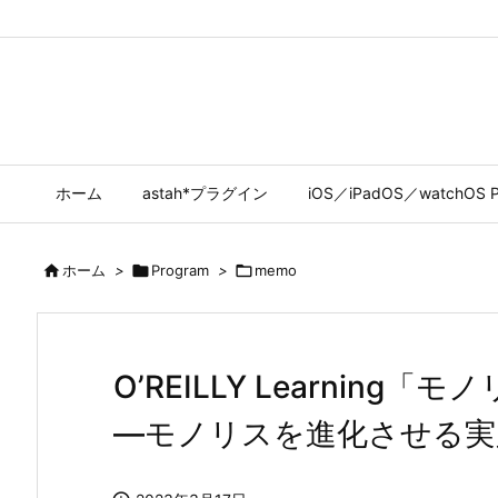
ホーム
astah*プラグイン
iOS／iPadOS／watchOS P

ホーム
>

Program
>

memo
O’REILLY Learnin
―モノリスを進化させる実