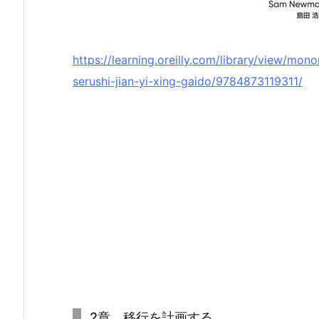
https://learning.oreilly.com/library/view/mo
serushi-jian-yi-xing-gaido/9784873119311/
2章 移行を計画する