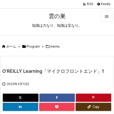

Feedly
RSS
雲の巣

知識は力なり、知識は宝なり。

メニュ

サイド

ホーム
>

Program
>

memo

前へ

O’REILLY Learning「マイクロフロントエンド」1
次へ


2023年3月12日
検索
Copy