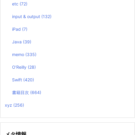
etc
(72)
input & output
(132)
iPad
(7)
Java
(39)
memo
(335)
O’Reilly
(28)
Swift
(420)
書籍目次
(664)
xyz
(256)
メタ情報