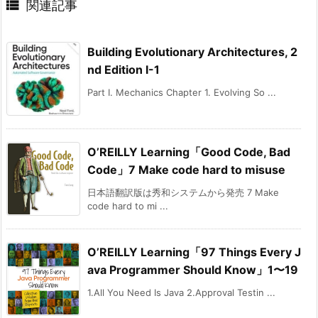

関連記事
Building Evolutionary Architectures, 2
nd Edition I-1
Part I. Mechanics Chapter 1. Evolving So ...
O’REILLY Learning「Good Code, Bad
Code」7 Make code hard to misuse
日本語翻訳版は秀和システムから発売 7 Make
code hard to mi ...
O’REILLY Learning「97 Things Every J
ava Programmer Should Know」1〜19
1.All You Need Is Java 2.Approval Testin ...