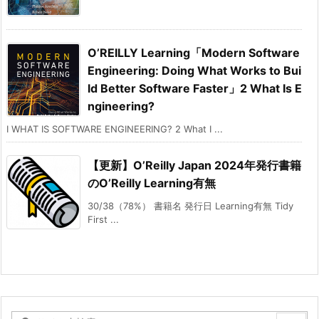
O’REILLY Learning「Modern Software
Engineering: Doing What Works to Bui
ld Better Software Faster」2 What Is E
ngineering?
I WHAT IS SOFTWARE ENGINEERING? 2 What I ...
【更新】O’Reilly Japan 2024年発行書籍
のO’Reilly Learning有無
30/38（78%） 書籍名 発行日 Learning有無 Tidy
First ...