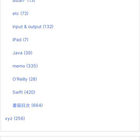
astah*
(13)
etc
(72)
input & output
(132)
iPad
(7)
Java
(39)
memo
(335)
O’Reilly
(28)
Swift
(420)
書籍目次
(664)
xyz
(256)