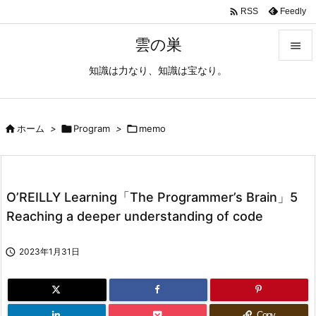

Feedly
RSS
雲の巣

知識は力なり、知識は宝なり。

メニュ

サイド

ホーム
>

Program
>

memo

前へ

O’REILLY Learning「The Programmer’s Brain」5
次へ
Reaching a deeper understanding of code

検索

2023年1月31日
Copy