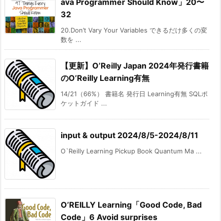
ava Programmer Should Know」20〜
32
20.Don’t Vary Your Variables できるだけ多くの変
数を ...
【更新】O’Reilly Japan 2024年発行書籍
のO’Reilly Learning有無
14/21（66%） 書籍名 発行日 Learning有無 SQLポ
ケットガイド ...
input & output 2024/8/5-2024/8/11
O`Reilly Learning Pickup Book Quantum Ma ...
O’REILLY Learning「Good Code, Bad
Code」6 Avoid surprises