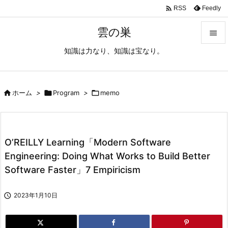

Feedly
RSS
雲の巣

知識は力なり、知識は宝なり。

メニュ

サイド

ホーム
>

Program
>

memo

前へ

O’REILLY Learning「Modern Software
次へ
Engineering: Doing What Works to Build Better

Software Faster」7 Empiricism
検索

2023年1月10日