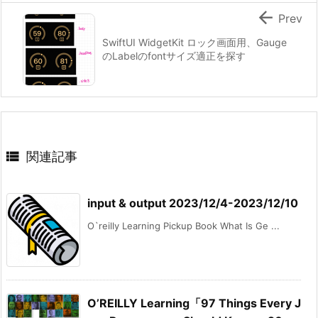

Prev
SwiftUI WidgetKit ロック画面用、Gauge
のLabelのfontサイズ適正を探す

関連記事
input & output 2023/12/4-2023/12/10
O`reilly Learning Pickup Book What Is Ge ...
O’REILLY Learning「97 Things Every J