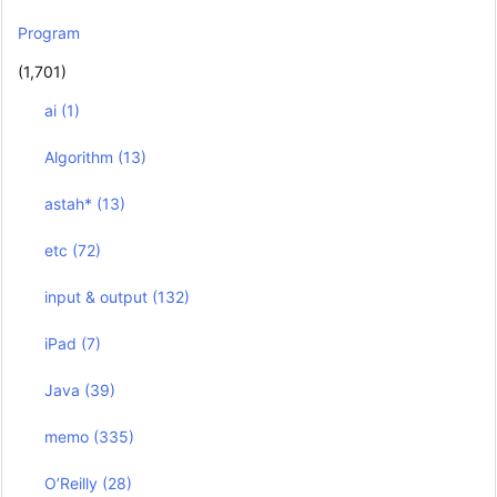
Program
(1,701)
ai
(1)
Algorithm
(13)
astah*
(13)
etc
(72)
input & output
(132)
iPad
(7)
Java
(39)
memo
(335)
O’Reilly
(28)