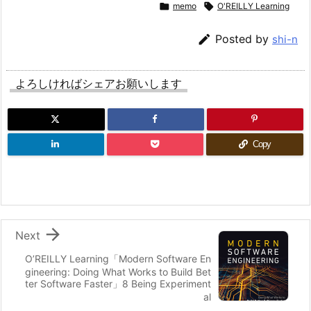

memo

O'REILLY Learning

Posted by
shi-n
よろしければシェアお願いします
Copy

Next
O’REILLY Learning「Modern Software En
gineering: Doing What Works to Build Bet
ter Software Faster」8 Being Experiment
al