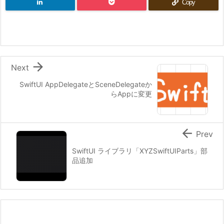
Copy

Next
SwiftUI AppDelegateとSceneDelegateか
らAppに変更

Prev
SwiftUI ライブラリ「XYZSwiftUIParts」部
品追加