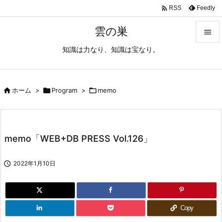

Feedly
RSS
雲の巣

知識は力なり、知識は宝なり。

メニュ

サイド

ホーム
>

Program
>

memo

前へ

memo「WEB+DB PRESS Vol.126」
次へ


2022年1月10日
検索
Copy