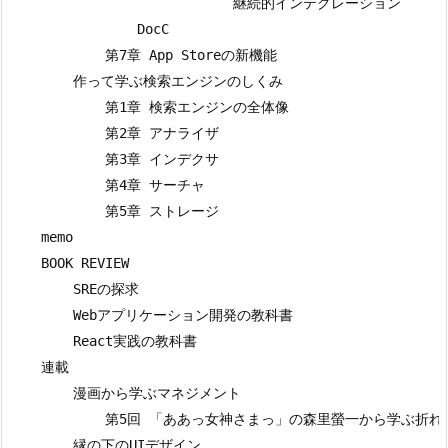
                            継続的インテグレーション

                DocC

            第7章 App Storeの新機能

        作って学ぶ検索エンジンのしくみ

            第1章 検索エンジンの全体像

            第2章 アナライザ

            第3章 インデクサ

            第4章 サーチャ

            第5章 ストレージ

    memo

    BOOK REVIEW

        SREの探求

        Webアプリケーション開発の教科書

        React実践の教科書

    連載

        漫画から学ぶマネジメント

            第5回 「ああっ女神さまっ」の森里螢一から学ぶ折
        縁の下のUIデザイン
