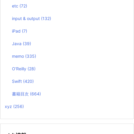
etc
(72)
input & output
(132)
iPad
(7)
Java
(39)
memo
(335)
O’Reilly
(28)
Swift
(420)
書籍目次
(664)
xyz
(256)