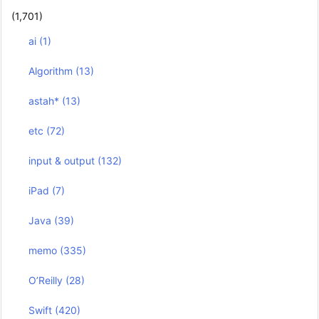
(1,701)
ai
(1)
Algorithm
(13)
astah*
(13)
etc
(72)
input & output
(132)
iPad
(7)
Java
(39)
memo
(335)
O’Reilly
(28)
Swift
(420)