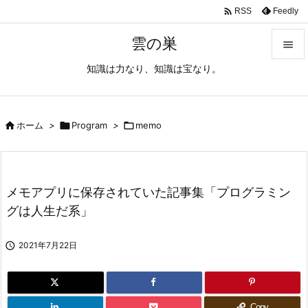

Feedly
RSS
雲の巣

知識は力なり、知識は宝なり。

メニュ

サイド

ホーム
>

Program
>

memo

前へ

メモアプリに保存されていた記事集「プログラミン
次へ
グは人生だ系」

検索

2021年7月22日
Copy