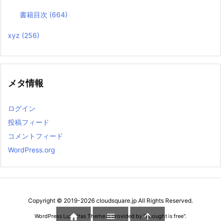
書籍目次
(664)
xyz
(256)
メタ情報
ログイン
投稿フィード
コメントフィード
WordPress.org
Copyright ©
2019
-2026
cloudsquare.jp
All Rights Reserved.



WordPress Luxeritas Theme is provided by "
Thought is free
".