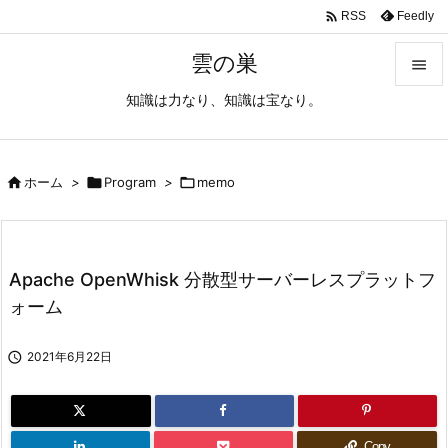

Feedly
RSS
雲の巣

知識は力なり、知識は宝なり。

メニュ

サイド

ホーム
>

Program
>

memo

前へ

Apache OpenWhisk 分散型サーバーレスプラットフ
次へ
ォーム

検索

2021年6月22日
Copy