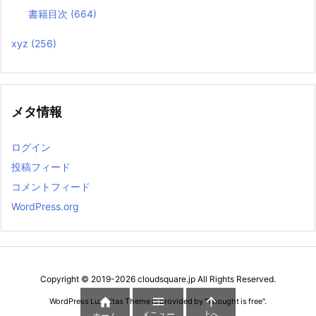
書籍目次
(664)
xyz
(256)
メタ情報
ログイン
投稿フィード
コメントフィード
WordPress.org
Copyright ©
2019
-2026
cloudsquare.jp
All Rights Reserved.



WordPress Luxeritas Theme is provided by "
Thought is free
".
メニュー
上へ
ホーム