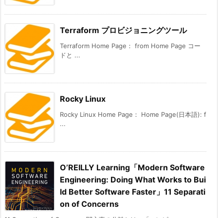
Terraform プロビジョニングツール
Terraform Home Page： from Home Page コー
ドと ...
Rocky Linux
Rocky Linux Home Page： Home Page(日本語): f
...
O’REILLY Learning「Modern Software
Engineering: Doing What Works to Bui
ld Better Software Faster」11 Separati
on of Concerns