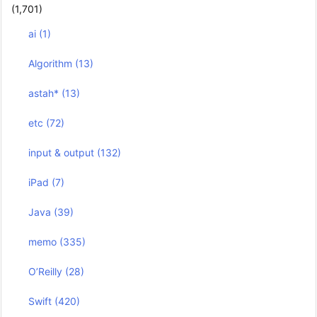
(1,701)
ai
(1)
Algorithm
(13)
astah*
(13)
etc
(72)
input & output
(132)
iPad
(7)
Java
(39)
memo
(335)
O’Reilly
(28)
Swift
(420)