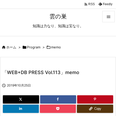

Feedly
RSS
雲の巣

知識は力なり、知識は宝なり。

メニュ

サイド

ホーム
>

Program
>

memo

前へ

「WEB+DB PRESS Vol.113」memo
次へ


2019年10月25日
検索
Copy