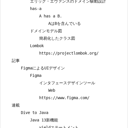
            エリック・エヴァンスのドメイン駆動設計

            has-a

                A has a B.

                    AはBを含んでいる

            ドメインモデル図

                簡易化したクラス図

            Lombok

                https://projectlombok.org/

    記事

        FigmaによるUIデザイン

            Figma

                インタフェースデザインツール

                    Web

                https://www.figma.com/

    連載

        Dive to Java

            Java 13新機能

                yieldステートメント
