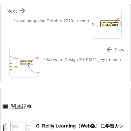

Next
「Java magazine October 2019」memo

Prev
「Software Design 2019年11月号」memo

関連記事
O`Reilly Learning（Web版）に学習カレ