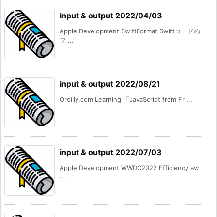
input & output 2022/04/03
Apple Development SwiftFormat Swiftコードの
フ ...
input & output 2022/08/21
Oreilly.com Learning 「JavaScript from Fr ...
input & output 2022/07/03
Apple Development WWDC2022 Efficiency aw
...