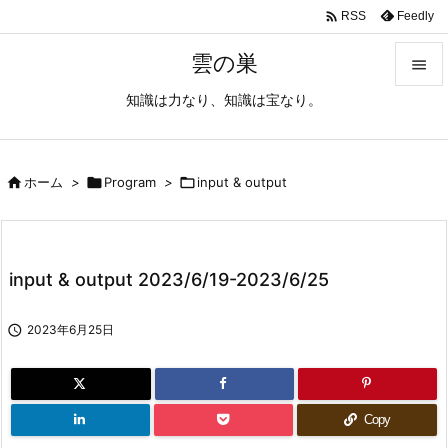

Feedly
RSS
雲の巣

知識は力なり、知識は宝なり。

メニュ

サイド

ホーム
>

Program
>

input & output

前へ

input & output 2023/6/19-2023/6/25
次へ


2023年6月25日
検索
Copy