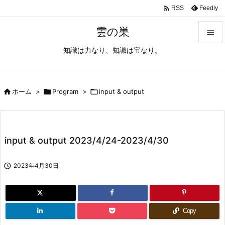

Feedly
RSS
雲の巣

知識は力なり、知識は宝なり。

メニュ

サイド

ホーム
>

Program
>

input & output

前へ

input & output 2023/4/24-2023/4/30
次へ


2023年4月30日
検索
Copy