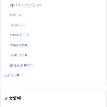
input & output
(132)
iPad
(7)
Java
(39)
memo
(335)
O’Reilly
(28)
Swift
(420)
書籍目次
(664)
xyz
(256)
メタ情報