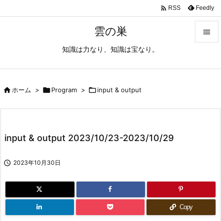

Feedly
RSS
雲の巣

知識は力なり、知識は宝なり。

メニュ

サイド

ホーム
>

Program
>

input & output

前へ

input & output 2023/10/23-2023/10/29
次へ


2023年10月30日
検索
Copy