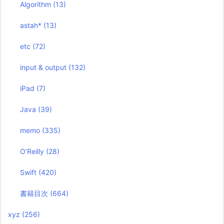
Algorithm
(13)
astah*
(13)
etc
(72)
input & output
(132)
iPad
(7)
Java
(39)
memo
(335)
O’Reilly
(28)
Swift
(420)
書籍目次
(664)
xyz
(256)