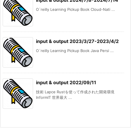
input & output 2024/7/8-2024/7/14
O`reilly Learning Pickup Book Cloud-Nati ...
input & output 2023/3/27-2023/4/2
O`reilly Learning Pickup Book Java Persi ...
input & output 2022/09/11
技術 Lapce Rustを使って作成された開発環境
InformIT 世界最大 ...