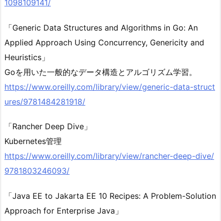
1098109141/
「Generic Data Structures and Algorithms in Go: An
Applied Approach Using Concurrency, Genericity and
Heuristics」
Goを用いた一般的なデータ構造とアルゴリズム学習。
https://www.oreilly.com/library/view/generic-data-struct
ures/9781484281918/
「Rancher Deep Dive」
Kubernetes管理
https://www.oreilly.com/library/view/rancher-deep-dive/
9781803246093/
「Java EE to Jakarta EE 10 Recipes: A Problem-Solution
Approach for Enterprise Java」