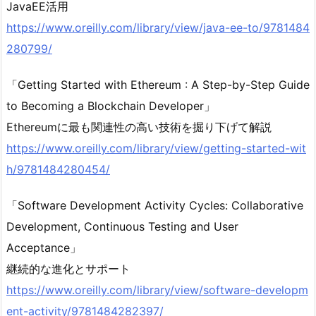
JavaEE活用
https://www.oreilly.com/library/view/java-ee-to/9781484
280799/
「Getting Started with Ethereum : A Step-by-Step Guide
to Becoming a Blockchain Developer」
Ethereumに最も関連性の高い技術を掘り下げて解説
https://www.oreilly.com/library/view/getting-started-wit
h/9781484280454/
「Software Development Activity Cycles: Collaborative
Development, Continuous Testing and User
Acceptance」
継続的な進化とサポート
https://www.oreilly.com/library/view/software-developm
ent-activity/9781484282397/