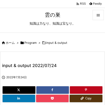

Feedly
RSS
雲の巣

知識は力なり、知識は宝なり。

メニュ

サイド

ホーム
>

Program
>

input & output

前へ

input & output 2022/07/24
次へ


2022年7月24日
検索
Copy