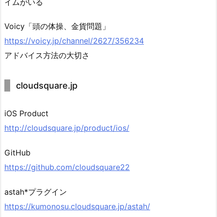
イムがいる
Voicy「頭の体操、金貨問題」
https://voicy.jp/channel/2627/356234
アドバイス方法の大切さ
cloudsquare.jp
iOS Product
http://cloudsquare.jp/product/ios/
GitHub
https://github.com/cloudsquare22
astah*プラグイン
https://kumonosu.cloudsquare.jp/astah/