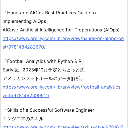
「Hands-on AIOps: Best Practices Guide to
Implementing AIOps」
AIOps：Artificial Intelligence for IT operations (AIOps)
https://www.oreilly.com/library/view/hands-on-aiops-be
st/9781484282670/
「Football Analytics with Python & R」
Early版。2023年10月予定とちょっと先。
アメリカンフットボールのデータ解析。
https://www.oreilly.com/library/view/football-analytics-
with/9781492099611/
「Skills of a Successful Software Engineer」
エンジニアのスキル
https://www.oreilly.com/library/view/skills-of-a/9781617