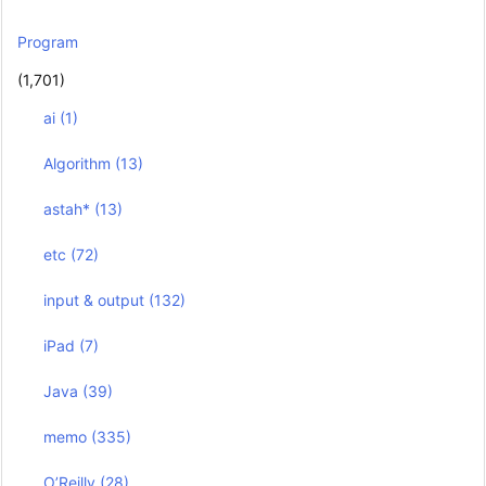
Program
(1,701)
ai
(1)
Algorithm
(13)
astah*
(13)
etc
(72)
input & output
(132)
iPad
(7)
Java
(39)
memo
(335)
O’Reilly
(28)