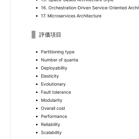
16. Orchestration-Driven Service-Oriented Archi
17. Microservices Architecture
評価項目
Partitioning type
Number of quanta
Deployability
Elasticity
Evolutionary
Fault tolerance
Modularity
Overall cost
Performance
Reliability
Scalability