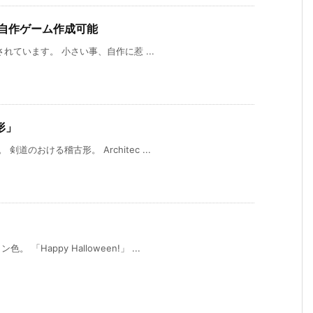
、自作ゲーム作成可能
介されています。 小さい事、自作に惹 ...
形」
道のおける稽古形。 Architec ...
Happy Halloween!」 ...