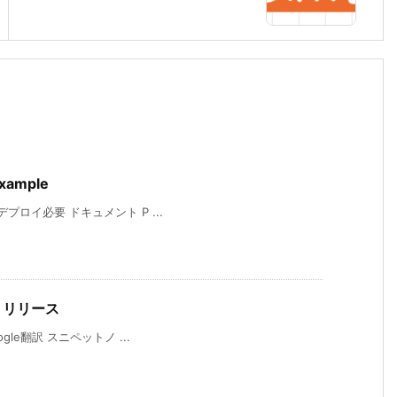
xample
はデプロイ必要 ドキュメント P ...
デートリリース
oogle翻訳 スニペットノ ...