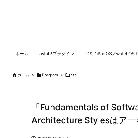
ホーム
astah*プラグイン
iOS／iPadOS／watchOS P

ホーム
>

Program
>

etc
「Fundamentals of Softwa
Architecture Styl