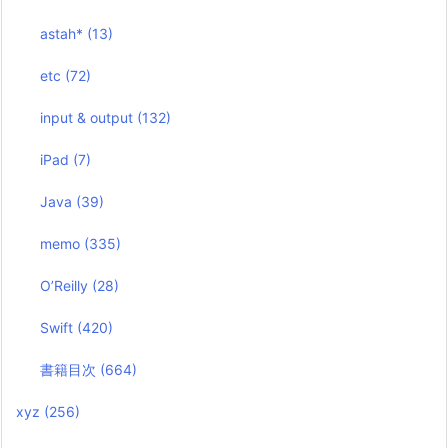
astah*
(13)
etc
(72)
input & output
(132)
iPad
(7)
Java
(39)
memo
(335)
O’Reilly
(28)
Swift
(420)
書籍目次
(664)
xyz
(256)