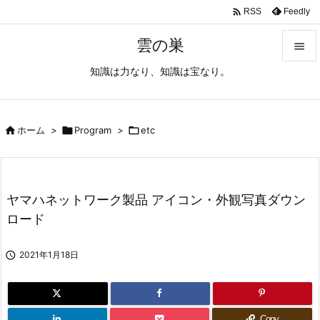

Feedly
RSS
雲の巣

知識は力なり、知識は宝なり。

メニュ

サイド

ホーム
>

Program
>

etc

前へ

ヤマハネットワーク製品 アイコン・外観写真ダウン
次へ
ロード

検索

2021年1月18日
Copy