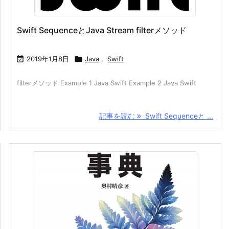
Swift SequenceとJava Stream filterメソッド

2019年1月8日

Java
,
Swift
filterメソッド Example 1 Java Swift Example 2 Java Swift
記事を読む
Swift Sequenceと ...