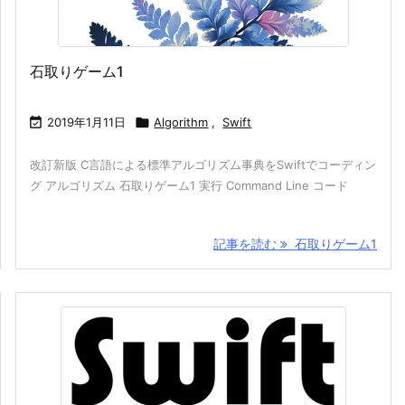
石取りゲーム1

2019年1月11日

Algorithm
,
Swift
改訂新版 C言語による標準アルゴリズム事典をSwiftでコーディン
グ アルゴリズム 石取りゲーム1 実行 Command Line コード
記事を読む
石取りゲーム1