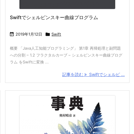
Swiftでシェルピンスキー曲線プログラム

2019年1月12日

Swift
概要 「Java人工知能プログラミング」 第1章 再帰処理と副問題
への分割 – 1.2 フラクタルカーブ – シェルピンスキー曲線プログ
ラム をSwiftに変換 ...
記事を読む
Swiftでシェルピ ...