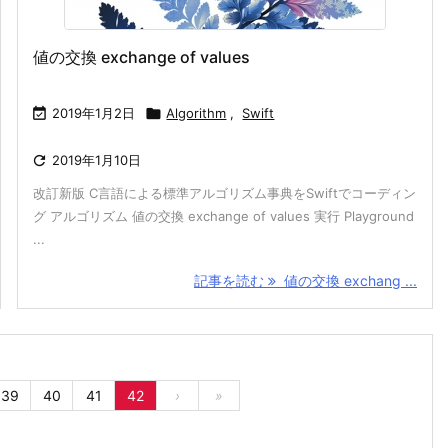
値の交換 exchange of values

2019年1月2日

Algorithm
,
Swift

2019年1月10日
改訂新版 C言語による標準アルゴリズム事典をSwiftでコーディン
グ アルゴリズム 値の交換 exchange of values 実行 Playground
...
記事を読む
値の交換 exchang ...
39
40
41
42
›
»