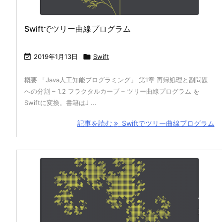
Swiftでツリー曲線プログラム

2019年1月13日

Swift
概要 「Java人工知能プログラミング」 第1章 再帰処理と副問題
への分割 – 1.2 フラクタルカーブ – ツリー曲線プログラム を
Swiftに変換。書籍はJ ...
記事を読む
Swiftでツリー曲線プログラム