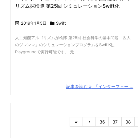
リズム探検隊 第25回 シミュレーションSwift化

2019年1月5日

Swift
人工知能アルゴリズム探検隊 第25回 社会科学の基本問題「囚人
のジレンマ」のシミュレーションプログラムをSwift化。
Playgroundで実行可能です。 元 ...
記事を読む
「インターフェー ...
«
‹
36
37
38