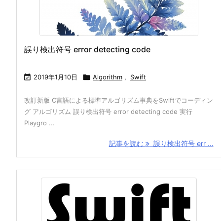
誤り検出符号 error detecting code

2019年1月10日

Algorithm
,
Swift
改訂新版 C言語による標準アルゴリズム事典をSwiftでコーディン
グ アルゴリズム 誤り検出符号 error detecting code 実行
Playgro ...
記事を読む
誤り検出符号 err ...