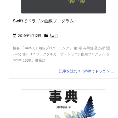
Swiftでドラゴン曲線プログラム

2019年1月12日

Swift
概要 「Java人工知能プログラミング」 第1章 再帰処理と副問題
への分割 – 1.2 フラクタルカーブ – ドラゴン曲線プログラム を
Swiftに変換。書籍は ...
記事を読む
Swiftでドラゴン ...