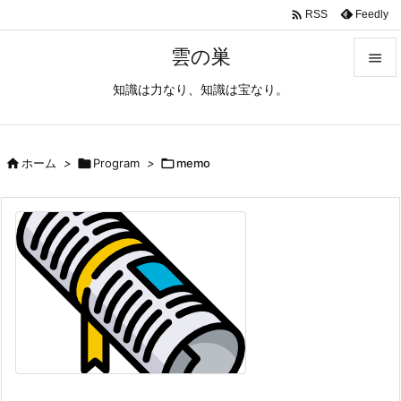

Feedly
RSS
雲の巣

知識は力なり、知識は宝なり。

メニュ

サイド

ホーム
>

Program
>

memo

前へ

次へ

検索