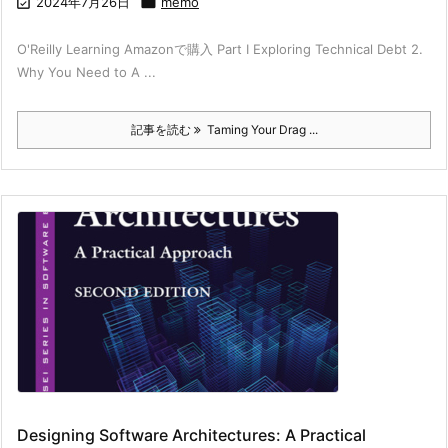

2024年7月26日

memo
O'Reilly Learning Amazonで購入 Part I Exploring Technical Debt 2.
Why You Need to A ...
記事を読む
Taming Your Drag ...
Designing Software Architectures: A Practical