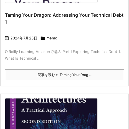
Taming Your Dragon: Addressing Your Technical Debt
1

2024年7月25日

memo
O'Reilly Learning Amazonで購入 Part I Exploring Technical Debt 1.
What Is Technical ...
記事を読む
Taming Your Drag ...