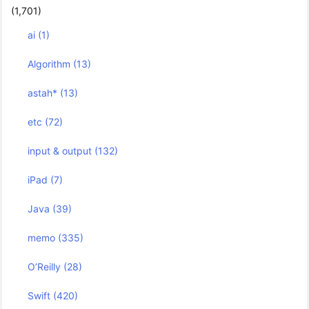
(1,701)
ai
(1)
Algorithm
(13)
astah*
(13)
etc
(72)
input & output
(132)
iPad
(7)
Java
(39)
memo
(335)
O’Reilly
(28)
Swift
(420)