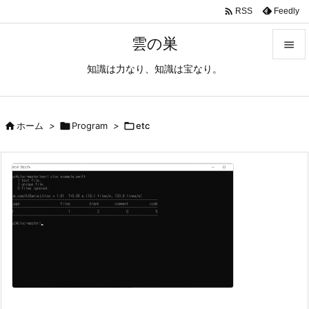

Feedly
RSS
雲の巣

知識は力なり、知識は宝なり。

メニュ

サイド

ホーム
>

Program
>

etc

前へ

次へ

検索